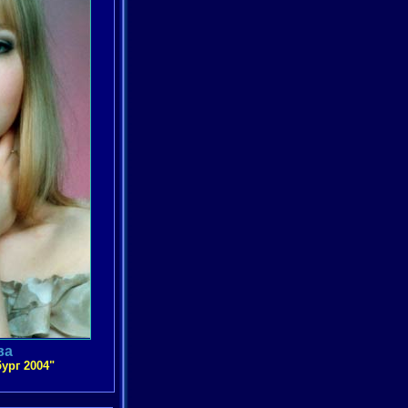
ва
ург 2004"