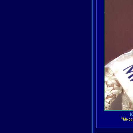
Ю
"Мисс