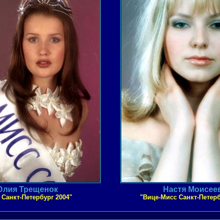
лия Трещенок
Настя Моисее
 Санкт-Петербург 2004"
"Вице-Мисс Санкт-Петерб