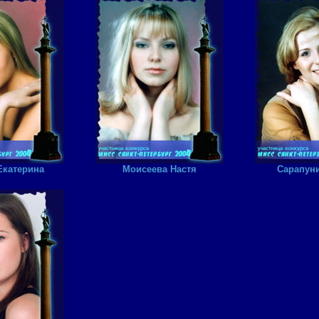
Екатерина
Моисеева Настя
Сарапуни