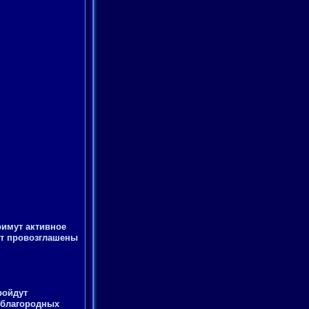
римут активное
ут провозглашены
ройдут
 благородных