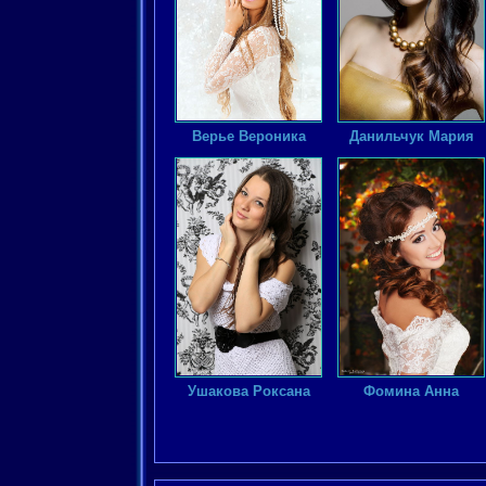
Верье Вероника
Данильчук Мария
Ушакова Роксана
Фомина Анна