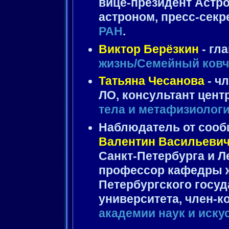
вице-президент Астр
астроном, пресс-секр
РАН
.
Виктор Берёзкин
- гл
жизнь/Семейный ковч
Татьяна Чесанова
- ч
ЛО, консультант цент
тела и метафизиолог
Наблюдатель от сооб
Валентин Васильеви
Санкт-Петербурга и Л
профессор кафедры ж
Петербургского госу
университета, член-
академии наук и иску