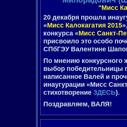
"Мисс Ка
20 декабря прошла инауг
«
Мисс Калокагатия 2015
»
конкурса «
Мисс Санкт-Пе
присвоило это особо поч
СПбГЭУ Валентине Шапо
По мнению конкурсного 
выбор победительницы п
написанное Валей и проч
инаугурации «Мисс Санкт
стихотворение
ЗДЕСЬ
).
Поздравляем, ВАЛЯ!