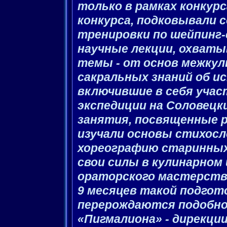
только в рамках конкурса
конкурса, подковывали с
тренировки по шейпинг-
научные лекции, охват
темы - от основ межку
сакральных знаний об и
включившие в себя учас
экспедиции на Соловецки
занятия, посвященные 
изучали основы стихосл
хореографию старинных 
свои силы в кулинарном
ораторского мастерства
9 месяцев такой подгот
перерождаются подобно
«Пигмалиона» - дирекции