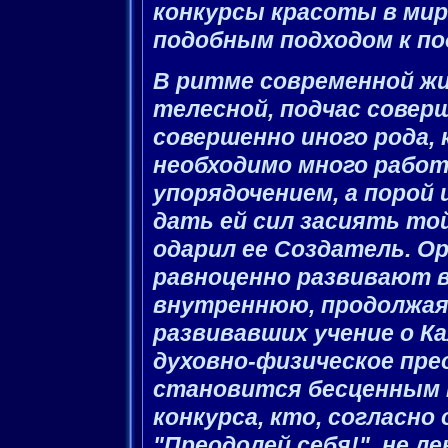
конкурсы красоты в ми
подобным подходом к по
В ритме современной жи
телесной, подчас совер
совершенно иного рода, 
необходимо много работ
упорядочением, а порой 
дать ей сил засиять то
одарил ее Создатель. О
равноценно развивают в
внутреннюю, продолжая
развивавших учение о К
духовно-физическое пре
становится бесценным 
конкурса, кто, согласно
"Преодолей себя!", не л