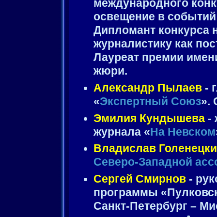
международного конк
освещение в событий 
Дипломант конкурса н
журналистику как пос
Лауреат премии имени
жюри.
Александр Пылаев
- 
«
Экспертный Союз
».
Эмилия Кундышева
-
журнала «
На Невском
Владислав Голенецк
Северо-Западной асс
Сергей Смирнов
- ру
программы «Пулковск
Санкт-Петербург – Ми